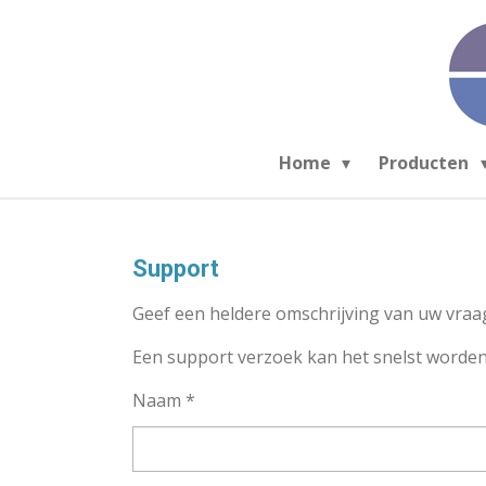
Ga
direct
naar
de
hoofdinhoud
Home
Producten
Support
Geef een heldere omschrijving van uw vraa
Een support verzoek kan het snelst worde
Naam *